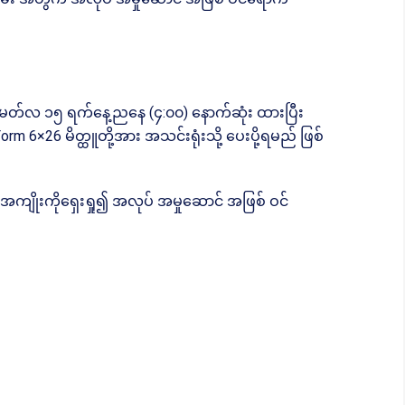
ြီး မတ်လ ၁၅ ရက်နေ့ညနေ (၄:၀၀) နောက်ဆုံး ထားပြီး
Form 6×26 မိတ္ထူတို့အား အသင်းရုံးသို့ ပေးပို့ရမည် ဖြစ်
ျိုးကိုရှေးရှု၍ အလုပ် အမှုဆောင် အဖြစ် ဝင်