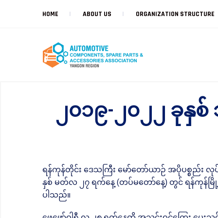
HOME
ABOUT US
ORGANIZATION STRUCTURE
၂၀၁၉-၂၀၂၂ ခုနှစ်
ရန်ကုန်တိုင်း ဒေသကြီး မော်တော်ယာဉ် အပိုပစ္စည်း 
နှစ် မတ်လ ၂၇ ရက်နေ့ (တပ်မတော်နေ့) တွင် ရန်ကုန်မြို့
ပါသည်။
ဖေဖော်ဝါရီ လ ၂၈ ရက်နေ့ထိ အသင်းဝင်ကြေး ပေးသွင်