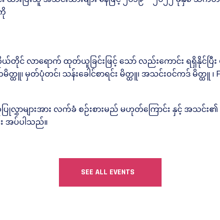
ို
ိုယ်တိုင် လာရောက် ထုတ်ယူခြင်းဖြင့် သော် လည်းကောင်း ရရှိနိုင်ပ
သကမိတ္ထူ၊ မှတ်ပုံတင်၊ သန်းခေါင်စာရင်း မိတ္ထူ၊ အသင်းဝင်ကဒ် မိတ္ထူ ၊ 
ွှာများအား လက်ခံ စဉ်းစားမည် မဟုတ်ကြောင်း နှင့် အသင်း၏ အက
ပေး အပ်ပါသည်။
SEE ALL EVENTS