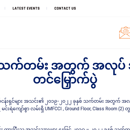
LATEST EVENTS
CONTACT US
 သက်တမ်း အတွက် အလုပ် အ
တင်မြှောက်ပွဲ
လုပ်ငန်းရှင်များ အသင်း၏ ၂၀၁၉-၂၀၂၂ ခုနှစ် သက်တမ်း အတွက် အလုပ
 မင်းရဲကျော်စွာ လမ်းရှိ UMFCCI , Ground Floor, Class Room (2) တွ
း ထားပြီးသူ အသင်းသားများ နေဖြင့် ၂၀၁၉ – ၂၀၂၂ ခုနှစ် သက်တ