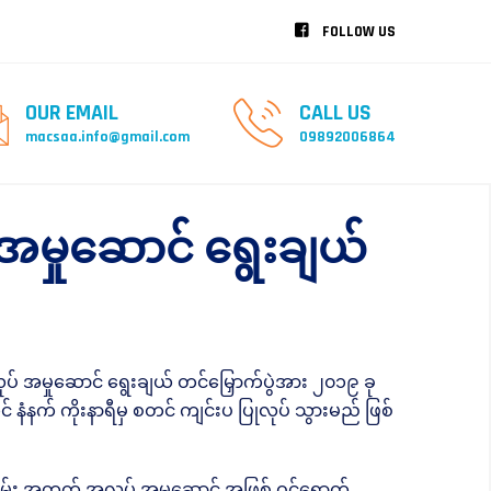
FOLLOW US
OUR EMAIL
CALL US
macsaa.info@gmail.com
09892006864
မှုဆောင် ရွေးချယ်
် အမှုဆောင် ရွေးချယ် တင်မြှောက်ပွဲအား ၂၀၁၉ ခု
င် နံနက် ကိုးနာရီမှ စတင် ကျင်းပ ပြုလုပ် သွားမည် ဖြစ်
မ်း အတွက် အလုပ် အမှုဆောင် အဖြစ် ဝင်ရောက်