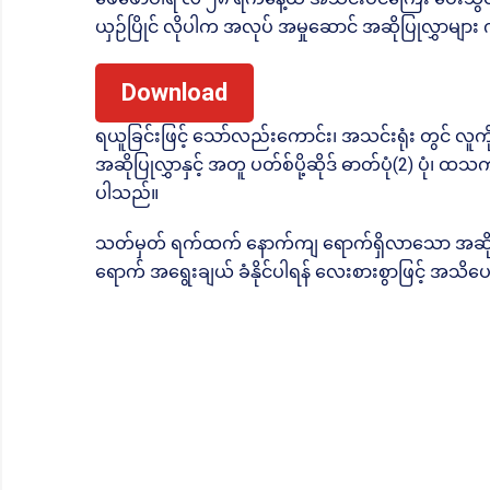
ယှဉ်ပြိုင် လိုပါက အလုပ် အမှုဆောင် အဆိုပြုလွှာများ က
Download
ရယူခြင်းဖြင့် သော်လည်းကောင်း၊ အသင်းရုံး တွင် လူက
အဆိုပြုလွှာနှင့် အတူ ပတ်စ်ပို့ဆိုဒ် ဓာတ်ပုံ(2) ပုံ၊ ထ
ပါသည်။
သတ်မှတ် ရက်ထက် နောက်ကျ ရောက်ရှိလာသော အဆိုပြုလ
ရောက် အရွေးချယ် ခံနိုင်ပါရန် လေးစားစွာဖြင့် အသိ