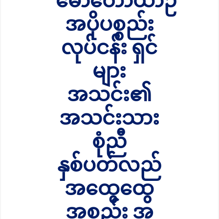
မော်တော်ယာဉ်
အပိုပစ္စည်း
လုပ်ငန်း ရှင်
များ
အသင်း၏
အသင်းသား
စုံညီ
နှစ်ပတ်လည်
အထွေထွေ
အစည်း အ