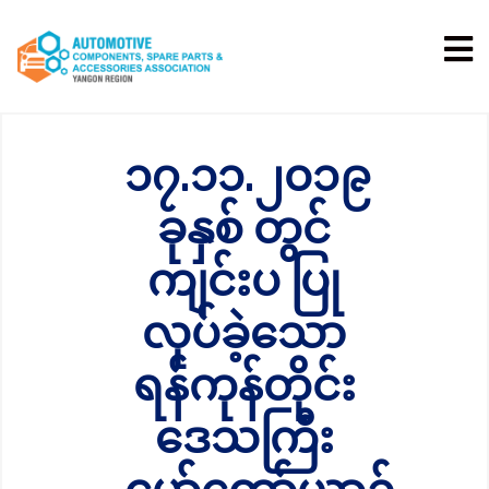
၁၇.၁၁.၂၀၁၉
ခုနှစ် တွင်
ကျင်းပ ပြု
လုပ်ခဲ့သော
ရန်ကုန်တိုင်း
ဒေသကြီး