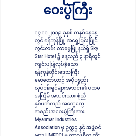
ဝေးပွဲကြီး
၁၇.၁၁.၂၀၁၉ ခုနှစ် တနဂ်နွေနေ့
တွင် ရန်ကုန်မြို့ အရှေ့မြင်းပြိုင်
ကွင်းလမ်း တာမွေမြို့နယ်ရှိ Sky
Star Hotel ၌ နေ့လည် ၃ နာရီတွင်
ကျင်းပပြုလုပ်ခဲ့သော
ရန်ကုန်တိုင်းဒေသကြီး
မော်တော်ယာဉ် အပိုပစ္စည်း
လုပ်ငန်းရှင်များအသင်း၏ ပထမ
အကြိမ် အသင်းသား စုံညီ
နှစ်ပတ်လည် အထွေထွေ
အစည်းအဝေးပွဲကြီးအား
Myanmar Industries
Association မှ ဥက္ကဌ နှင့် အဖွဲ့ဝင်
များ၊ UMFCCI မှ တာဝန်ရှိလူကြီး