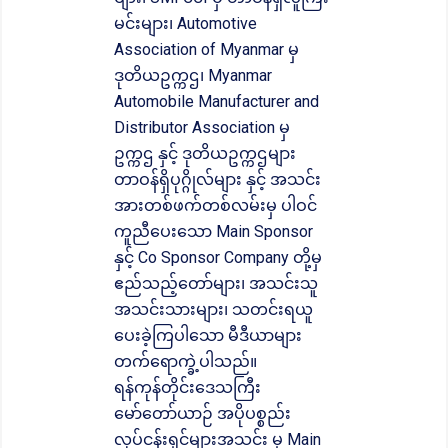
မင်းများ၊ Automotive
Association of Myanmar မှ
ဒုတိယဥက္ကဌ၊ Myanmar
Automobile Manufacturer and
Distributor Association မှ
ဥက္ကဌ နှင့် ဒုတိယဥက္ကဌများ
တာဝန်ရှိပုဂ္ဂိုလ်များ နှင့် အသင်း
အားတစ်ဖက်တစ်လမ်းမှ ပါဝင်
ကူညီပေးသော Main Sponsor
နှင့် Co Sponsor Company တို့မှ
ဧည်သည့်တော်များ၊ အသင်းသူ
အသင်းသားများ၊ သတင်းရယူ
ပေးခဲ့ကြပါသော မီဒီယာများ
တက်ရောက္ခဲ့ပါသည်။
ရန်ကုန်တိုင်းဒေသကြီး
မော်တော်ယာဉ် အပိုပစ္စည်း
လုပ်ငန်းရှင်များအသင်း မှ Main