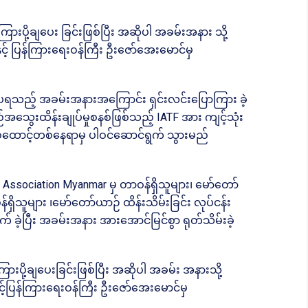
ြားပို့ချပေး ခြင်းဖြစ်ပြီး အဆိုပါ အခမ်းအနား သို့
င့် ပြန်ကြားရေးဝန်ကြီး ဦးဇော်အေးမောင်မှ
်းပရသည့် အခမ်းအနားအကြောင်း ရှင်းလင်းပြောကြား ခဲ့
အသွေးထိန်းချုပ်မှုစနစ်ဖြစ်သည့် IATF အား ကျင့်သုံး
 တစ်ထောင့်တစ်နေရာမှ ပါဝင်ဆောင်ရွက် သွားမည်
e Association Myanmar မှ တာဝန်ရှိသူများ၊ မော်တော်
ရှိသူများ ၊မော်တော်ယာဉ် ထိန်းသိမ်းခြင်း လုပ်ငန်း
် ခဲ့ပြီး အခမ်းအနား အားအောင်မြင်စွာ ရုတ်သိမ်းခဲ့
ားပို့ချပေးခြင်းဖြစ်ပြီး အဆိုပါ အခမ်း အနားသို့
င့်ပြန်ကြားရေးဝန်ကြီး ဦးဇော်အေးမောင်မှ