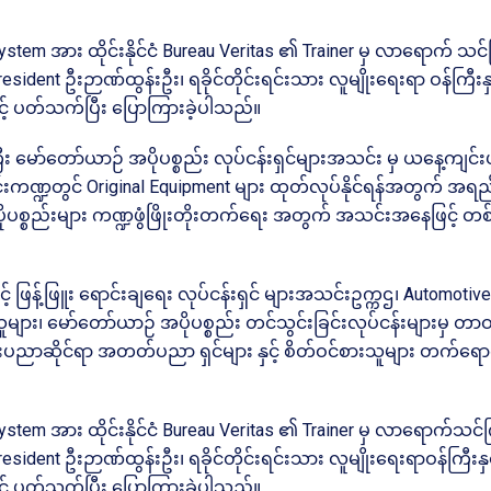
stem အား ထိုင်းနိုင်ငံ Bureau Veritas ၏ Trainer မှ လာရောက် သင်က
dent ဦးဉာဏ်ထွန်းဦး၊ ရခိုင်တိုင်းရင်းသား လူမျိုးရေးရာ ဝန်ကြီးနှ
ှင့် ပတ်သက်ပြီး ပြောကြားခဲ့ပါသည်။
ီး မော်တော်ယာဉ် အပိုပစ္စည်း လုပ်ငန်းရှင်များအသင်း မှ ယနေ့ကျင
်းကဏ္ဍတွင် Original Equipment များ ထုတ်လုပ်နိုင်ရန်အတွက် အရည်
့် အပိုပစ္စည်းများ ကဏ္ဍဖွံဖြိုးတိုးတက်ရေး အတွက် အသင်းအနေဖြင့်
့် ဖြန့်ဖြူး ရောင်းချရေး လုပ်ငန်းရှင် များအသင်းဥက္ကဌ၊ Automotiv
ျား၊ မော်တော်ယာဉ် အပိုပစ္စည်း တင်သွင်းခြင်းလုပ်ငန်းများမှ တာဝန်
နည်းပညာဆိုင်ရာ အတတ်ပညာ ရှင်များ နှင့် စိတ်ဝင်စားသူများ တက်ရောက
stem အား ထိုင်းနိုင်ငံ Bureau Veritas ၏ Trainer မှ လာရောက်သင်ကြ
ident ဦးဉာဏ်ထွန်းဦး၊ ရခိုင်တိုင်းရင်းသား လူမျိုးရေးရာဝန်ကြီးနှ
ှင့် ပတ်သက်ပြီး ပြောကြားခဲ့ပါသည်။