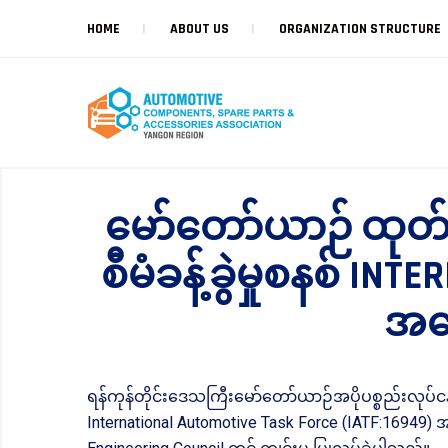
HOME
ABOUT US
ORGANIZATION STRUCTURE
မော်တော်ယာဉ် ထုတ
စီမံခန့်ခွဲမှုစနစ် I
အကြ
ရန်ကုန်တိုင်းဒေသကြီးမော်တော်ယာဉ်အပိုပစ္စည်းလုပ်
International Automotive Task Force (IATF:16949) 