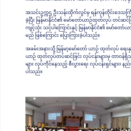
အသင်းဥက္ကဌ ဦးသန်းထိုက်လွင်မှ ရန်ကုန်တိုင်းဒေသကြ
ခဲ့ပြီး မြန်မာနိုင်ငံ၏ မော်တော်ယာဉ်ထုတ်လုပ် တင်ဆင
ကျင့်သုံး သင့်ပါကြောင်းနှင့် မြန်မာနိုင်ငံ၏ မော်တေ
မည် ဖြစ်ကြောင်း ပြောကြားခဲ့ပါသည်။
အခမ်းအနားသို့ မြန်မာ့မော်တော် ယာဉ် ထုတ်လုပ် ရေးနှင
ယာဉ် ထုတ်လုပ်တပ်ဆင်ခြင်း လုပ်ငန်းများမှ တာဝန်ရှိသူမ
များ လုပ်ကိုင်နေသည့် စီးပွားရေး လုပ်ငန်းရှင်များ၊ 
ပါသည်။