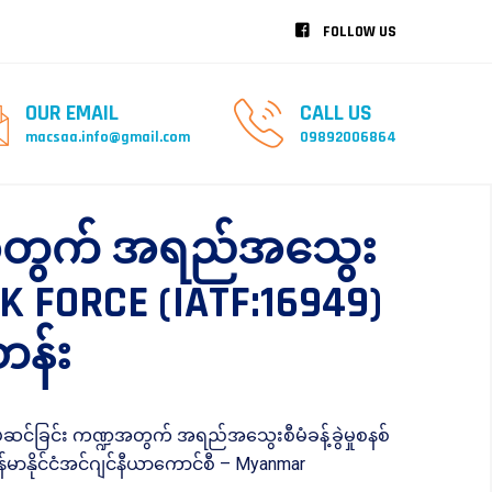
FOLLOW US
OUR EMAIL
CALL US
macsaa.info@gmail.com
09892006864
္ဍအတွက် အရည်အသွေး
SK FORCE (IATF:16949)
တန်း
်ဆင်ခြင်း ကဏ္ဍအတွက် အရည်အသွေးစီမံခန့်ခွဲမှုစနစ်
န်မာနိုင်ငံအင်ဂျင်နီယာကောင်စီ – Myanmar