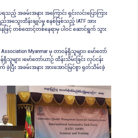
င်းပရသည့် အခမ်းအနား အကြောင်း ရှင်းလင်းပြောကြား
ရည်အသွေးထိန်းချုပ်မှု စနစ်ဖြစ်သည့် IATF အား
းအနေဖြင့် တစ်ထောင့်တစ်နေရာမှ ပါဝင် ဆောင်ရွက် သွား
e Association Myanmar မှ တာဝန်ရှိသူများ၊ မော်တော်
ရှိသူများ ၊မော်တော်ယာဉ် ထိန်းသိမ်းခြင်း လုပ်ငန်း
် ခဲ့ပြီး အခမ်းအနား အားအောင်မြင်စွာ ရုတ်သိမ်းခဲ့