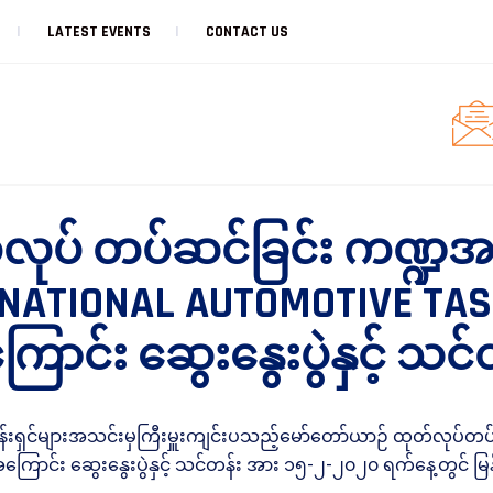
LATEST EVENTS
CONTACT US
်လုပ် တပ်ဆင်ခြင်း ကဏ
NTERNATIONAL AUTOMOTIVE TA
ောင်း ဆွေးနွေးပွဲနှင့် သင်
ငန်းရှင်များအသင်းမှကြီးမှူးကျင်းပသည့်မော်တော်ယာဉ် ထုတ်လုပ်တပ
အကြောင်း ဆွေးနွေးပွဲနှင့် သင်တန်း အား ၁၅-၂-၂၀၂၀ ရက်နေ့တွင် မြ