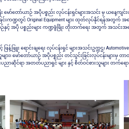
ီး မော်တော်ယာဉ် အပိုပစ္စည်း လုပ်ငန်းရှင်များအသင်း မှ ယနေ့ကျ
်ခြင်းကဏ္ဍတွင် Original Equipment များ ထုတ်လုပ်နိုင်ရန်အတွက် အ
ာ်ယာဉ်နှင့် အပို ပစ္စည်းများ ကဏ္ဍဖွံဖြိုး တိုးတက်ရေး အတွက် အသင်
့် ဖြန့်ဖြူး ရောင်းချရေး လုပ်ငန်းရှင် များအသင်းဥက္ကဌ၊ Automotiv
ျား၊ မော်တော်ယာဉ် အပိုပစ္စည်း တင်သွင်းခြင်းလုပ်ငန်းများမှ တာဝန်
နည်းပညာဆိုင်ရာ အတတ်ပညာရှင် များ နှင့် စိတ်ဝင်စားသူများ တက်ရောက