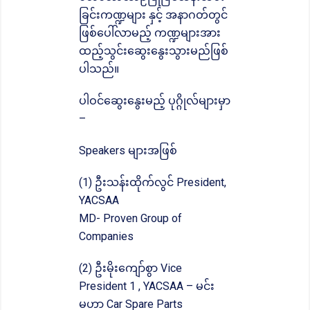
ခြင်းကဏ္ဍများ နှင့် အနာဂတ်တွင်
ဖြစ်ပေါ်လာမည့် ကဏ္ဍများအား
ထည့်သွင်းဆွေးနွေးသွားမည်ဖြစ်
ပါသည်။
ပါဝင်ဆွေးနွေးမည့် ပုဂ္ဂိုလ်များမှာ
–
Speakers များအဖြစ်
(1) ဦးသန်းထိုက်လွင် President,
YACSAA
MD- Proven Group of
Companies
(2) ဦးမိုးကျော်စွာ Vice
President 1 , YACSAA – မင်း
မဟာ Car Spare Parts