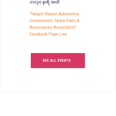
၁၁း၃၀ နာရီ အထိ
“Yangon Region Automotive
Components, Spare Parts &
Accessories Association”
Facebook Page Live
SEE ALL EVENTS
COPYRIGHT © 2026 | ACSAA ALL RIGHTS RESERVED