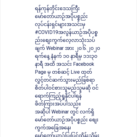
ရန်ကုန်တိုင်းဒေသကြီး
မော်တော်ယာဉ်အပိုပစ္စည်း
လုပ်ငန်းရှင်များအသင်းမှ
#COVID19အလွန်ယာဉ်အပိုပစ္စ
ည်းစျေးကွက်လေ့လာသုံးသပ်
ချက် Webinar အား ၂၀.၆.၂၀၂၀
ရက်နေ့ နံနက် ၁၀ နာရီမှ ၁၁း၃၀
နာရီ အထိ အသင်း Facebook
Page မှ တစ်ဆင့် Live ထုတ်
လွှင့်တင်ဆက်သွားမည်ဖြစ်ရာ
စိတ်ပါဝင်စားသူမည်သူမဆို ဝင်
ရောက်ကြည့်ရှုနိုင်ပါရန်
ဖိတ်ကြားအပ်ပါသည်။
အဆိုပါ Webinar တွင် လက်ရှိ
မော်တော်ယာဉ်အပိုပစ္စည်း စျေး
ကွက်အခြေအနေ၊
မော်တော်ယာဉ်ပြုပြင်ထိန်းသိမ်း