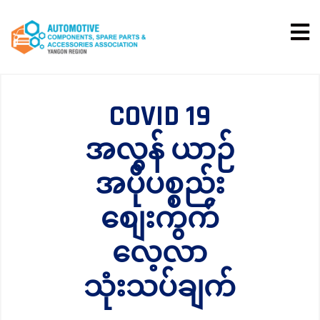
COVID 19
အလွန် ယာဉ်
အပိုပစ္စည်း
စျေးကွက်
လေ့လာ
သုံးသပ်ချက်