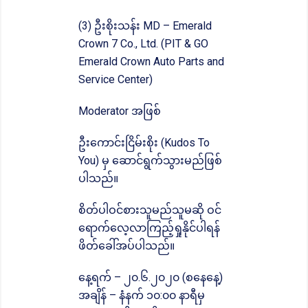
(3) ဦးစိုးသန်း MD – Emerald
Crown 7 Co., Ltd. (PIT & GO
Emerald Crown Auto Parts and
Service Center)
Moderator အဖြစ်
ဦးကောင်းငြိမ်းစိုး (Kudos To
You) မှ ဆောင်ရွက်သွားမည်ဖြစ်
ပါသည်။
စိတ်ပါဝင်စားသူမည်သူမဆို ဝင်
ရောက်လေ့လာကြည့်ရှုနိုင်ပါရန်
ဖိတ်ခေါ်အပ်ပါသည်။
နေ့ရက် – ၂၀.၆.၂၀၂၀ (စနေနေ့)
အချိန် – နံနက် ၁၀:၀၀ နာရီမှ