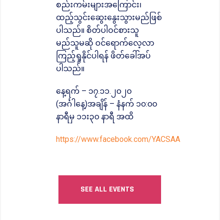
စည်းကမ်းများအကြောင်း၊
ထည့်သွင်းဆွေးနွေးသွားမည်ဖြစ်
ပါသည်။ စိတ်ပါဝင်စားသူ
မည်သူမဆို ဝင်ရောက်လေ့လာ
ကြည့်ရှုနိုင်ပါရန် ဖိတ်ခေါ်အပ်
ပါသည်။
နေ့ရက် – ၁၇.၁၁.၂၀၂၀
(အင်္ဂါနေ့)အချိန် – နံနက် ၁၀:၀၀
နာရီမှ ၁၁း၃၀ နာရီ အထိ
https://www.facebook.com/YACSAA
SEE ALL EVENTS