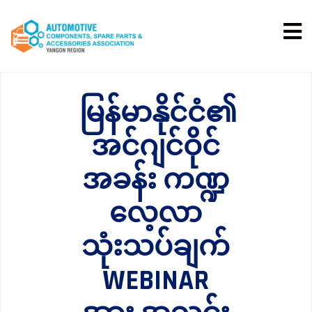
မြန်မာနိုင်ငံ၏
အင်ဂျင်ဝိုင်
အခန်း ကဏ္ဍ
လေ့လာ
သုံးသပ်ချက်
WEBINAR