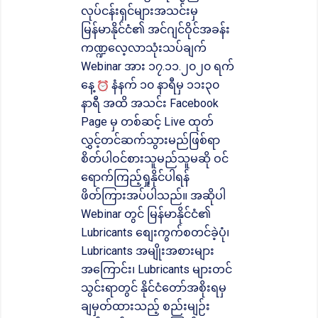
လုပ်ငန်းရှင်များအသင်းမှ
မြန်မာနိုင်ငံ၏ အင်ဂျင်ဝိုင်အခန်း
ကဏ္ဍလေ့လာသုံးသပ်ချက်
Webinar အား ၁၇.၁၁.၂၀၂၀ ရက်
နေ့
နံနက် ၁၀ နာရီမှ ၁၁း၃၀
နာရီ အထိ အသင်း Facebook
Page မှ တစ်ဆင့် Live ထုတ်
လွှင့်တင်ဆက်သွားမည်ဖြစ်ရာ
စိတ်ပါဝင်စားသူမည်သူမဆို ဝင်
ရောက်ကြည့်ရှုနိုင်ပါရန်
ဖိတ်ကြားအပ်ပါသည်။ အဆိုပါ
Webinar တွင် မြန်မာနိုင်ငံ၏
Lubricants စျေးကွက်စတင်ခဲ့ပုံ၊
Lubricants အမျိုးအစားများ
အကြောင်း၊ Lubricants များတင်
သွင်းရာတွင် နိုင်ငံတော်အစိုးရမှ
ချမှတ်ထားသည့် စည်းမျဉ်း