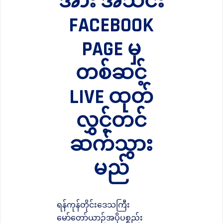
အား အသင်း
FACEBOOK
PAGE မှ
တစ်ဆင့်
LIVE ထုတ်
လွှင့်တင်
ဆက်သွား
မည်
ရန်ကုန်တိုင်းဒေသကြီး
မော်တော်ယာဉ်အပိုပစ္စည်း