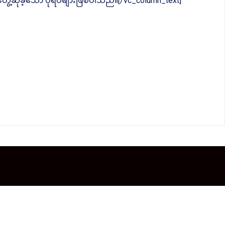
ေ့ဆုံခဲ့သော ပုံရိပ်များဖြစ်ပါသည်။[/vc_column_text]