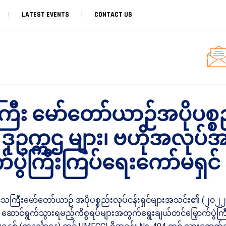
LATEST EVENTS
CONTACT US
ြီး မော်တော်ယာဉ်အပိုပစ္စည်
ဒုဥက္ကဌ များ၊ ဗဟိုအလုပ်အမ
ွဲကြီးကြပ်ရေးကော်မရှင် အဖွ
်းဒေသကြီးမော်တော်ယာဉ် အပိုပစ္စည်းလုပ်ငန်းရှင်များအသင်း၏ (
ြီး ဆောင်ရွက်သွားရမည့်ကိစ္စရပ်များအတွက်ရွေးချယ်တင်မြှောက်ပွဲကြီ