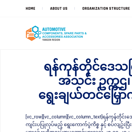
HOME
ABOUT US
ORGANIZATION STRUCTURE
ရန်ကုန်တိုင်ဒေသက
အသင်း ဥက္ကဌ၊ 
ရွေးချယ်တင်မြှောက်ပ
[vc_row][vc_column][vc_column_text]ရန်ကုန်တိုင
ကျင်းပပြုလုပ်မည့် ရွေးကောက်ပွဲကိစ္စ နှင့် စပ်လျဥ်းပ