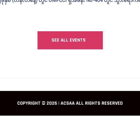
ှစ် (တနင်္လာနေ့) တွင် UMFCCI ရှိအခန်း No-404 တွင် သွားရောက်တွ
SEE ALL EVENTS
COPYRIGHT © 2026 | ACSAA ALL RIGHTS RESERVED