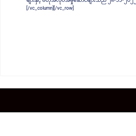
များနှင့် ဗဟိုအလုပ်အမှုဆောင်များသည် ၂၈-၁၁-၂၀၂၂ခုန
[/vc_column][/vc_row]