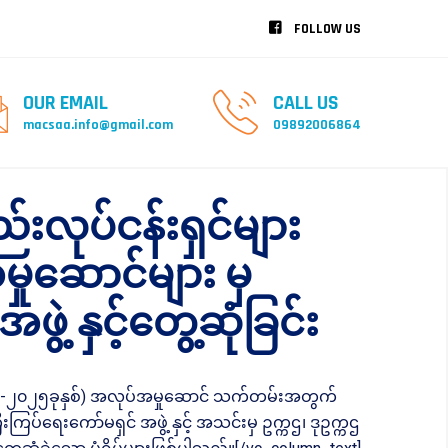
FOLLOW US
OUR EMAIL
CALL US
macsaa.info@gmail.com
09892006864
းလုပ်ငန်းရှင်များ
ှုဆောင်များ မှ
ဲ့ နှင့်တွေ့ဆုံခြင်း
၂၀၂၂-၂၀၂၅ခုနှစ်) အလုပ်အမှုဆောင် သက်တမ်းအတွက်
းကြပ်ရေးကော်မရှင် အဖွဲ့ နှင့် အသင်းမှ ဥက္ကဌ၊ ဒုဥက္ကဌ