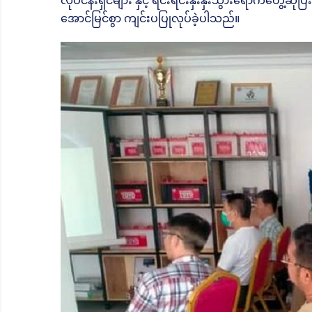
လုပ်ငန်းရှင်များ နှင့် ရင်းရင်းနှီးနှီးသွားရောက်တွ
အောင်မြင်စွာ ကျင်းပပြုလုပ်ခဲ့ပါသည်။