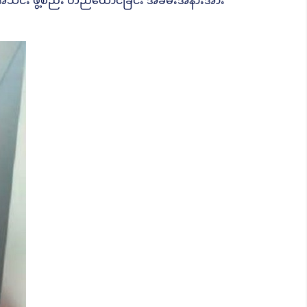
င်များအသင်း ဖွဲ့စည်း တည်ထောင်ခြင်း အခမ်းအနားအား