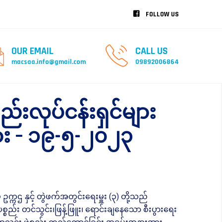
FOLLOW US
OUR EMAIL
CALL US
macsaa.info@gmail.com
09892006864
းလုပ်ငန်းရှင်များ
ား – ၁၉-၅-၂၀၂၃
္ကဌ နှင့် တွဲဖက်အတွင်းရေးမှူး (၃) တို့သည်
ပစ္စည်း တင်သွင်း၊ဖြန့်ဖြူး၊ ရောင်းချနေသော စီးပွားရေး