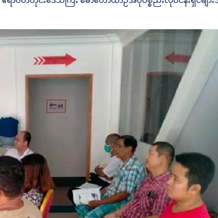
ေ့ဆုံပြီး ဧရာဝတီတိုင်းဒေသကြီး မော်တော်ယာဉ်အပိုပစ္စည်းလုပ်ငန်းရှ