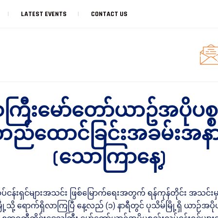
LATEST EVENTS
CONTACT US
ြီးမော်တော်ယာဥ်အပိုပစ္စည်
းတည်ထောင်ခြင်းအခမ်းအန
(သောကြာနေ့)
်ငန်းရှင်များအသင်း ဖြစ်မြောက်ရေးအတွက် ရန်ကုန်တိုင်း အသင်းမှ ဥက
သို့ ရောက်ရှိလာကြပြီ နေ့လည် (၁) နာရီတွင် ပုသိမ်မြို့ရှိ ယာဉ်အပို