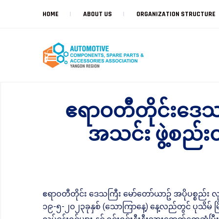
HOME
ABOUT US
ORGANIZATION STRUCTURE
ဧရာဝတီတိုင်းဒေသက
အသင်း ဖွဲ့စည်
ဧရာဝတီတိုင်း ဒေသကြီး မော်တော်ယာဥ် အပိုပစ္စည်း လုပ
၁၉-၅-၂၀၂၃ခုနှစ် (သောကြာနေ့) နေ့လည်တွင် ပုသိမ် မြို့