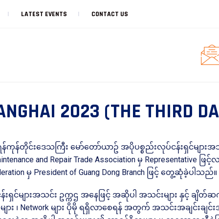
LATEST EVENTS
CONTACT US
GHAI 2023 (THE THIRD DAY
်ကုန်တိုင်းဒေသကြီး မော်တော်ယာဥ် အပိုပစ္စည်းလုပ်ငန်းရှင်များအသ
intenance and Repair Trade Association မှ Representative ဖြင
eration မှ President of Guang Dong Branch ဖြင့် တွေ့ဆုံခဲ့ပါသည်။
်ငန်းရှင်များအသင်း ဥက္ကဌ အနေဖြင့် အဆိုပါ အသင်းများ နှင့် ချ
မ်းများ ၊ Network များ ပိုမို ရရှိလာစေရန် အတွက် အသင်းအချင်းချင