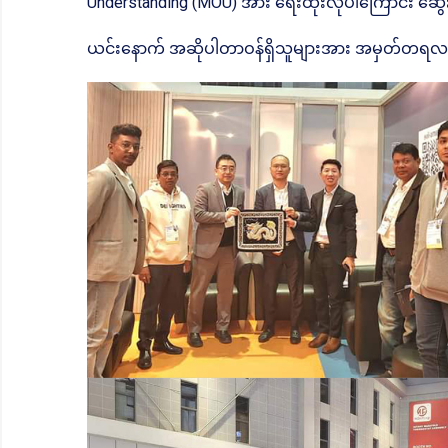
Understanding (MOU) အား ရေးထိုးလိုပါကြောင်း ဆွ
ယင်းနောက် အဆိုပါတာဝန်ရှိသူများအား အမှတ်တရလ