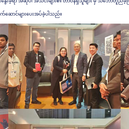
ေးနွေးခဲ့ရာ အဆိုပါ အသင်းများ၏ တာဝန်ရှိသူများ မှ သဘောတူညီခ
က်ဆောင်များပေးအပ်ခဲ့ပါသည်။