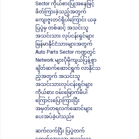
Sector ကိုယ်စားပြုအနေဖြင့်
ဖိတ်ကြားခဲ့သည့်အတွက်
ကျေးဇူးတင်ရှိပါကြောင်း ယခု
ပြပွဲမှ တစ်ဆင့် အသင်းသူ
အသင်းသား လုပ်ငန်းရှင်များ
မြန်မာနိုင်ငံသားများအတွက်
Auto Parts Sector ကဏ္ဍတွင်
Network များပိုမိုကျယ်ပြန့်စွာ
ချိတ်ဆက်ဆောင်ရွက် လာနိုင်သ
ည့်အတွက် အသင်းသူ
အသင်းသားလုပ်ငန်းရှင်များ
ကိုယ်စား ဝမ်းမြောက်မိပါ
ကြောင်းပြောကြားပြီး
အမှတ်တရလက်ဆောင်များ
ပေးအပ်ခဲ့ပါသည်။
ဆက်လက်ပြီး ပြပွဲတက်
ရောက်လာသော အသင်းသူ