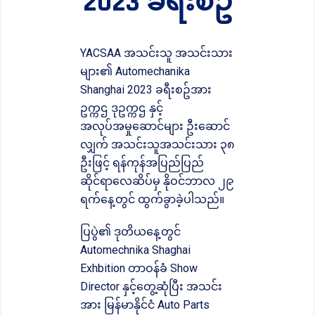
2023 ခရီးစဥ်
YACSAA အသင်းသူ အသင်းသား
များ၏ Automechanika
Shanghai 2023 ခရီးစဥ်အား
ဥက္ကဌ ဒုဥက္ကဌ နှင့်
အလုပ်အမှုဆောင်များ ဦးဆောင်
လျှက် အသင်းသူအသင်းသား ၃၈
ဦးဖြင့် ရန်ကုန်အပြည်ပြည်
ဆိုင်ရာလေဆိပ်မှ နိုဝင်ဘာလ ၂၉
ရက်နေ့တွင် ထွက်ခွာခဲ့ပါသည်။
ပြပွဲ၏ ဒုတိယနေ့တွင်
Automechnika Shaghai
Exhbition တာဝန်ခံ Show
Director နှင့်တွေ့ဆုံပြီး အသင်း
အား မြန်မာနိုင်ငံ Auto Parts