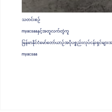
သတင်းစဉ်
myacsaaနှင့်အတူလက်တွဲကူ
မြန်မာနိုင်ငံမော်တော်ယာဉ်အပိုပစ္စည်းလုပ်ငန်းရှင်မျာ
myacsaa