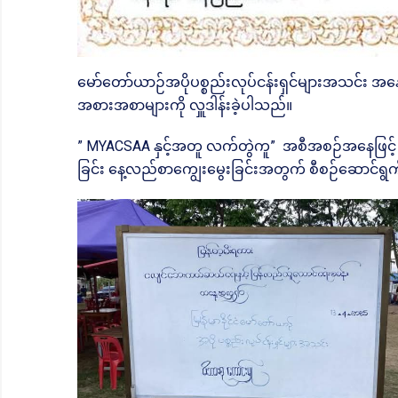
မော်တော်ယာဉ်အပိုပစ္စည်းလုပ်ငန်းရှင်များအသင်း အနေဖ
အစားအစာများကို လှူဒါန်းခဲ့ပါသည်။
” MYACSAA နှင့်အတူ လက်တွဲကူ” အစီအစဉ်အနေဖြင့် န
ခြင်း နေ့လည်စာကျွေးမွေးခြင်းအတွက် စီစဉ်ဆောင်ရွက