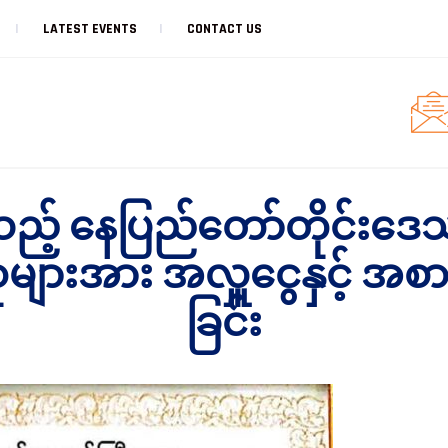
LATEST EVENTS
CONTACT US
သည့် နေပြည်တော်တိုင်းဒေသ
စုများအား အလှူငွေနှင့် အစ
ခြင်း