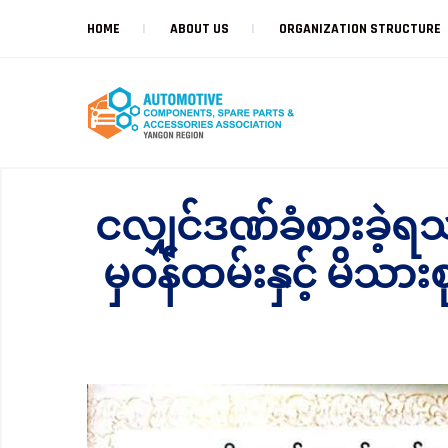
HOME
ABOUT US
ORGANIZATION STRUCTURE
ငလျှင်ဒဏ်ခံစားခဲ့ရ
မှဝန်ထမ်းနှင့် မိသား