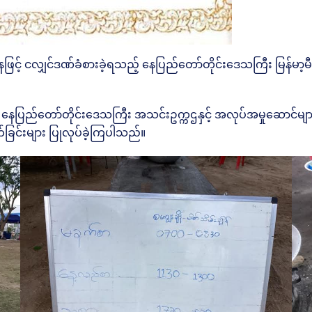
ြင့် ငလျှင်ဒဏ်ခံစားခဲ့ရသည့် နေပြည်တော်တိုင်းဒေသကြီး မြန်မာ့မီး
ေပြည်တော်တိုင်းဒေသကြီး အသင်းဥက္ကဌနှင့် အလုပ်အမှုဆောင်များ
်ခြင်းများ ပြုလုပ်ခဲ့ကြပါသည်။