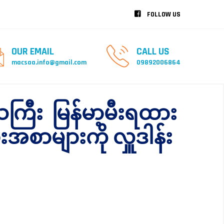
FOLLOW US
OUR EMAIL
CALL US
macsaa.info@gmail.com
09892006864
ကြီး မြန်မာ့မီးရထား
ားအစာများကို လှူဒါန်း