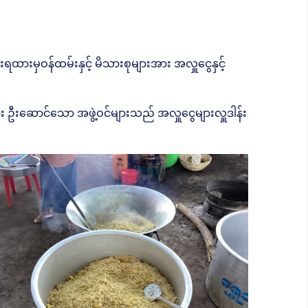
ရထားမှဝန်ထမ်းနှင့် မိသားစုများအား အလှူငွေနှင့်
 ဦးဆောင်သော အဖွဲ့ဝင်များသည် အလှူငွေများလှူဒါန်း