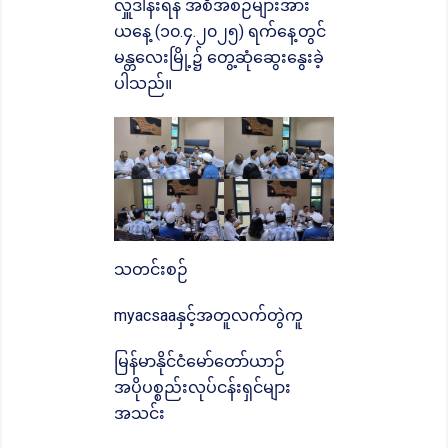
လှူဒါန်းရန် အစီအစဉ်များအား
ယနေ့ (၁၀.၄.၂၀၂၅) ရက်နေ့တွင်
မန္တလေးမြို့၌ တွေ့ဆုံဆွေးနွေးခဲ့
ပါသည်။
သတင်းစဉ်
myacsaaနှင့်အတူလက်တွဲကူ
မြန်မာနိုင်ငံမော်တော်ယာဉ်
အပိုပစ္စည်းလုပ်ငန်းရှင်များ
အသင်း