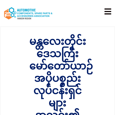
မန္တလေးတိုင်း
ဒေသကြီး
မော်တော်ယာဉ်
အပိုပစ္စည်း
လုပ်ငန်းရှင်
များ