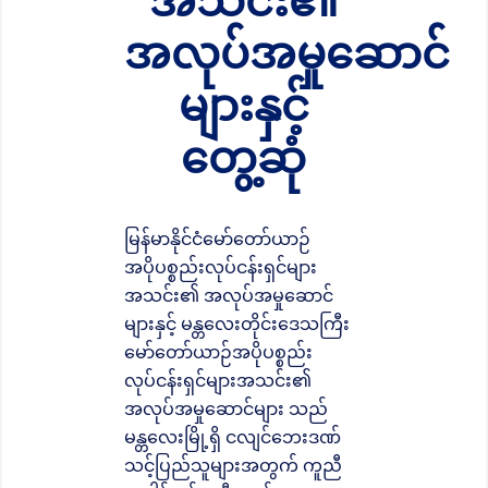
အသင်း၏
အလုပ်အမှုဆောင်
များနှင့်
တွေ့ဆုံ
မြန်မာနိုင်ငံမော်တော်ယာဉ်
အပိုပစ္စည်းလုပ်ငန်းရှင်များ
အသင်း၏ အလုပ်အမှုဆောင်
များနှင့် မန္တလေးတိုင်းဒေသကြီး
မော်တော်ယာဉ်အပိုပစ္စည်း
လုပ်ငန်းရှင်များအသင်း၏
အလုပ်အမှုဆောင်များ သည်
မန္တလေးမြို့ရှိ ငလျင်ဘေးဒဏ်
သင့်ပြည်သူများအတွက် ကူညီ