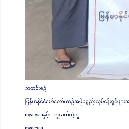
သတင်းစဉ်
မြန်မာနိုင်ငံမော်တော်ယာဉ်အပိုပစ္စည်းလုပ်ငန်းရှင်မျာ
myacsaaနှင့်အတူလက်တွဲကူ
myacsaa