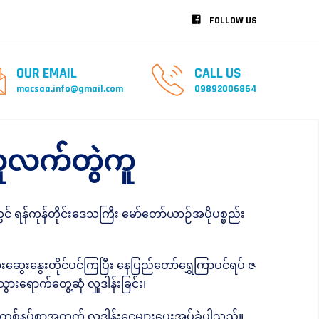
FOLLOW US
OUR EMAIL
CALL US
macsaa.info@gmail.com
09892006864
တူလက်တွဲကူ
ရန်ကုန်တိုင်းဒေသကြီး မော်တော်ယာဉ်အပိုပစ္စည်း
ားဆွေးနွေးတိုင်ပင်ကြပြီး နေပြည်တော်ရွှေကြာပင်ရပ် ဇ
ားရောက်တွေ့ဆုံ လှူဒါန်းခြင်း၊
စ်နပ်စာအတွက် လှူဒါန်းငွေများပေးအပ်ခဲ့ပါသည်။