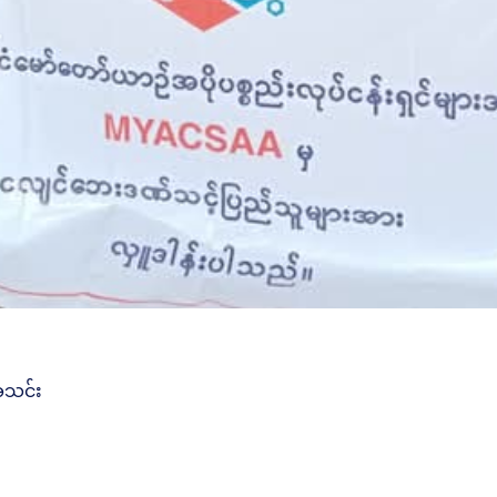
းအသင်း