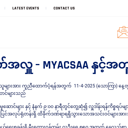
LATEST EVENTS
CONTACT US
်အလှူ – MYACSAA နှင့်အ
များအား ကူညီထောက်ပံ့ရန်အတွက် 11-4-2025 (သောကြာ) နေ့တွင် 
ုဆောင်များသည်
င်များ နှင့် နံနက် ၉:၀၀ နာရီတွင်တွေ့ဆုံ၍ လှူဒါန်းရန်ကိစ္စရပ်မျ
ဉ်ပြင်အလုပ်ရုံတန်းရှိ ထိခိုက်ဒဏ်ရာရရှိသွားသောအသင်းဝင်များအားသွ
်ရေးစခန်းရှိ မီးရထားဝန်ထမ်း လူဦးရေ ၈၅၀ အတွက် နေ့လည်စာ တ