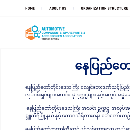
HOME
ABOUT US
ORGANIZATION STRUCTURE
နေပြည်တော
နေပြည်တော်တိုင်းဒေသကြီး ငလျင်ဘေးဒဏ်သင့်ပြည်သူ
လုပ်ငန်းရှင်များအသင်း မှ ဒုက္ကဌများ နှင့်အလုပ်အမှ
နေပြည်တော်တိုင်းဒေသကြီး အသင်း ဥက္ကဌ၊ အလုပ်အမှုဆော
မ္ဘူသီရီမြို့နယ် နှင့် ဘောဂသီရိကားဝန်း မော်တော်ယာ
နေပြည်တော်ဘူတာကြီးတွင် ဖွင့်လှစ်ထားသော ကယ်ဆယ