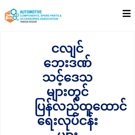
ငလျင်
ဘေးဒဏ်
သင့်ဒေသ
များတွင်
ပြန်လည်ထူထောင်
ရေးလုပ်ငန်း