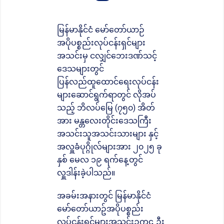
မြန်မာနိုင်ငံ မော်တော်ယာဉ်
အပိုပစ္စည်းလုပ်ငန်းရှင်များ
အသင်းမှ ငလျှင်ဘေးဒဏ်သင့်
ဒေသများတွင်
ပြန်လည်ထူထောင်ရေးလုပ်ငန်း
များဆောင်ရွက်ရာတွင် လိုအပ်
သည့် ဘိလပ်မြေ (၇၅၀) အိတ်
အား မန္တလေးတိုင်းဒေသကြီး
အသင်းသူအသင်းသားများ နှင့်
အလှူခံပုဂ္ဂိုလ်များအား ၂၀၂၅ ခု
နှစ် မေလ ၁၉ ရက်နေ့တွင်
လှူဒါန်းခဲ့ပါသည်။
အခမ်းအနားတွင် မြန်မာနိုင်ငံ
မော်တော်ယာဥ်အပိုပစ္စည်း
လုပ်ငန်းရှင်များအသင်းဥက္ကဌ ဦး