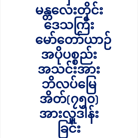
မန္တလေးတိုင်း
ဒေသကြီး
မော်တော်ယာဉ်
အပိုပစ္စည်း
အသင်းအား
ဘိလပ်မြေ
အိတ်(၇၅၀)
အားလှူဒါန်း
ခြင်း