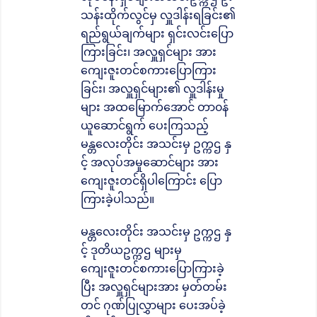
သန်းထိုက်လွင်မှ လှူဒါန်းရခြင်း၏
ရည်ရွယ်ချက်များ ရှင်းလင်းပြော
ကြားခြင်း၊ အလှူရှင်များ အား
ကျေးဇူးတင်စကားပြောကြား
ခြင်း၊ အလှူရှင်များ၏ လှူဒါန်းမှု
များ အထမြောက်အောင် တာ၀န်
ယူဆောင်ရွက် ပေးကြသည့်
မန္တလေးတိုင်း အသင်းမှ ဥက္ကဌ နှ
င့် အလုပ်အမှုဆောင်များ အား
ကျေးဇူးတင်ရှိပါကြောင်း ပြော
ကြားခဲ့ပါသည်။
မန္တလေးတိုင်း အသင်းမှ ဥက္ကဌ နှ
င့် ဒုတိယဥက္ကဌ များမှ
ကျေးဇူးတင်စကားပြောကြားခဲ့
ပြီး အလှူရှင်များအား မှတ်တမ်း
တင် ဂုဏ်ပြုလွှာများ ပေးအပ်ခဲ့