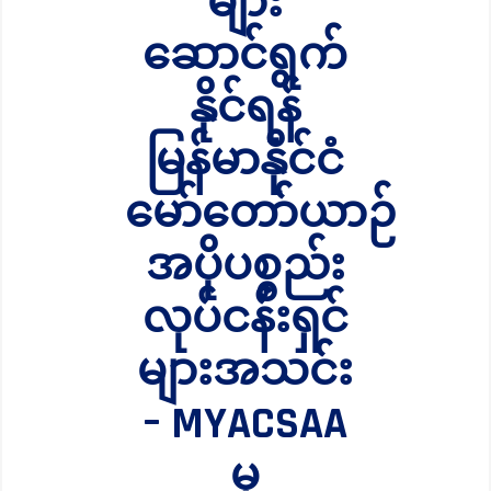
များ
ဆောင်ရွက်
နိုင်ရန်
မြန်မာနိုင်ငံ
မော်တော်ယာဉ်
အပိုပစ္စည်း
လုပ်ငန်းရှင်
များအသင်း
– MYACSAA
မှ