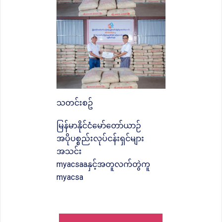
သတင်းစဥ်
မြန်မာနိုင်ငံမော်တော်ယာဉ်
အပိုပစ္စည်းလုပ်ငန်းရှင်များ
အသင်း
myacsaaနှင့်အတူလက်တွဲကူ
myacsa