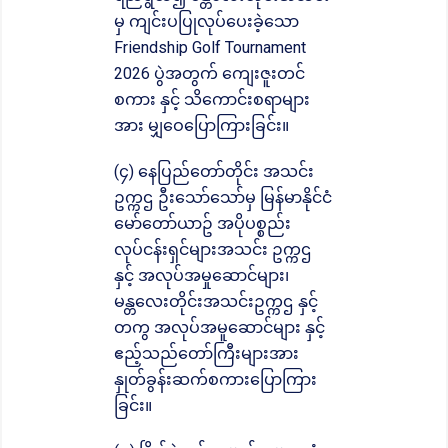
မှ ကျင်းပပြုလုပ်ပေးခဲ့သော
Friendship Golf Tournament
2026 ပွဲအတွက် ကျေးဇူးတင်
စကား နှင့် သိကောင်းစရာများ
အား မျှဝေပြောကြားခြင်း။
(၄) နေပြည်တော်တိုင်း အသင်း
ဥက္ကဌ ဦးသော်သော်မှ မြန်မာနိုင်ငံ
မော်တော်ယာဥ် အပိုပစ္စည်း
လုပ်ငန်းရှင်များအသင်း ဥက္ကဌ
နှင့် အလုပ်အမှုဆောင်များ၊
မန္တလေးတိုင်းအသင်းဥက္ကဌ နှင့်
တကွ အလုပ်အမူဆောင်များ နှင့်
ဧည့်သည်တော်ကြီးများအား
နှုတ်ခွန်းဆက်စကားပြောကြား
ခြင်း။