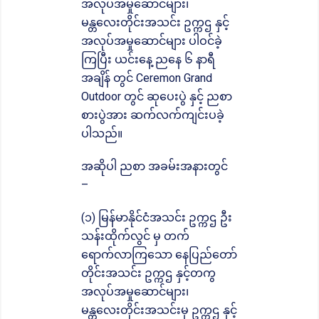
အလုပ်အမှုဆောင်များ၊
မန္တလေးတိုင်းအသင်း ဥက္ကဌ နှင့်
အလုပ်အမှုဆောင်များ ပါဝင်ခဲ့
ကြပြီး ယင်းနေ့ ညနေ ၆ နာရီ
အချိန် တွင် Ceremon Grand
Outdoor တွင် ဆုပေးပွဲ နှင့် ညစာ
စားပွဲအား ဆက်လက်ကျင်းပခဲ့
ပါသည်။
အဆိုပါ ညစာ အခမ်းအနားတွင်
–
(၁) မြန်မာနိုင်ငံအသင်း ဥက္ကဌ ဦး
သန်းထိုက်လွင် မှ တက်
ရောက်လာကြသော နေပြည်တော်
တိုင်းအသင်း ဥက္ကဌ နှင့်တကွ
အလုပ်အမှုဆောင်များ၊
မန္တလေးတိုင်းအသင်းမှ ဥက္ကဌ နှင့်