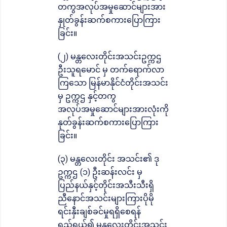
တကွအလုပ်အမှုဆောင်များအား
နှုတ်ခွန်းဆက်စကားပြောကြား
ခြင်း။
(၂) မန္တလေးတိုင်းအသင်းဥက္ကဌ
ဦးသူရမောင် မှ တက်ရောက်လာ
ကြသော မြန်မာနိုင်ငံတိုင်းအသင်း
မှ ဥက္ကဌ နှင့်တကွ
အလုပ်အမှုဆောင်များအားလုံးကို
နုတ်ခွန်းဆက်စကားပြောကြား
ခြင်း။
(၃) မန္တလေးတိုင်း အသင်း၏ ဒု
ဥက္ကဌ (၁) ဦးဆန်းလင်း မှ
ပြည်နယ်နှင့်တိုင်းအသီးသီးရှိ
ညီနောင်အသင်းများကြားပိုမို
ရင်းနှီးချစ်ခင်မှုရရှိစေရန်
ရည်ရွယ်၍ မန္တလေးတိုင်းအသင်း