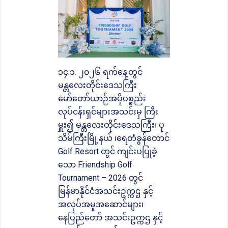
၁၄.၁. ၂၀၂၆ ရက်နေ့တွင်
မန္တလေးတိုင်းဒေသကြီး
မော်တော်ယာဉ်အပိုပစ္စည်း
လုပ်ငန်းရှင်များအသင်းမှ ကြီး
မှူး၍ မန္တလေးတိုင်းဒေသကြီး၊ ပု
သိမ်ကြီးမြို့နယ် ၊ရေတံခွန်တောင်
Golf Resort တွင် ကျင်းပပြုခဲ့
သော Friendship Golf
Tournament – 2026 တွင်
မြန်မာနိုင်ငံအသင်းဥက္ကဌ နှင့်
အလုပ်အမှုအဆောင်များ၊
နေပြည်တော် အသင်းဥက္ကဌ နှင့်