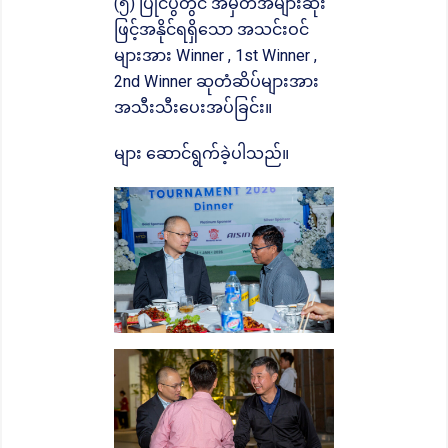
(၅) ပြိုင်ပွဲတွင် အမှတ်အများဆုံး
ဖြင့်အနိုင်ရရှိသော အသင်းဝင်
များအား Winner , 1st Winner ,
2nd Winner ဆုတံဆိပ်များအား
အသီးသီးပေးအပ်ခြင်း။
များ ဆောင်ရွက်ခဲ့ပါသည်။