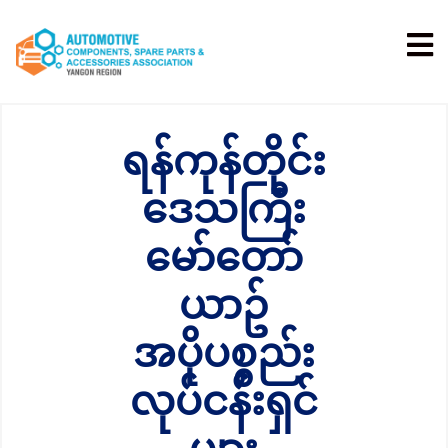
ရန်ကုန်တိုင်း
ဒေသကြီး
မော်တော်
ယာဥ်
အပိုပစ္စည်း
လုပ်ငန်းရှင်