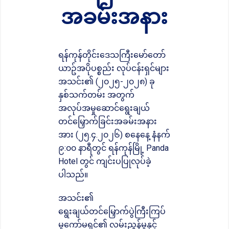
အခမ်းအနား
ရန်ကုန်တိုင်းဒေသကြီးမော်တော်
ယာဥ်အပိုပစ္စည်း လုပ်ငန်းရှင်များ
အသင်း၏ (၂၀၂၅-၂၀၂၈) ခု
နှစ်သက်တမ်း အတွက်
အလုပ်အမှုဆောင်ရွေးချယ်
တင်မြှောက်ခြင်းအခမ်းအနား
အား (၂၅.၄.၂၀၂၆) စနေနေ့ နံနက်
၉:၀၀ နာရီတွင် ရန်ကုန်မြို့ Panda
Hotel တွင် ကျင်းပပြုလုပ်ခဲ့
ပါသည်။
အသင်း၏
ရွေးချယ်တင်မြှောက်ပွဲကြီးကြပ်
မှုကော်မရှင်၏ လမ်းညွှန်မှုနှင့်