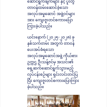
ဆောင်ရွက်ချက်များ နှင့် ပူးတွဲ
တာဝန်ထမ်းဆောင်ခဲ့သော
အလုပ်အမှုဆောင် အဖွဲ့ဝင်များ
အား ကျေးဇူးတင်စကားပြော
ကြားခဲ့ပါသည်။
ယင်းနောက် (၂၀၂၅-၂၀၂၈) ခု
နှစ်သက်တမ်း အတွက် တာဝန်
ပေးအပ်ခံရသော
အလုပ်အမှုဆောင်အဖွဲ့ ကိုယ်စား
ဥက္ကဌ ဦးသန့်ဇင်မှ အသင်း၏
ရှေ့ဆက်ဆောင်ရွက်သွားမည့်
လုပ်ငန်းစဉ်များ ရှင်းလင်းတင်ပြ
ပြီး ကျေးဇူးတင်စကားပြောကြား
ခဲ့ပါသည်။