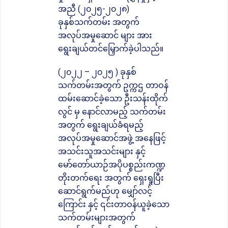
အညီ (၂၀၂၅-၂၀၂၈)
ခုနှစ်သက်တမ်း အတွက်
အလုပ်အမှုဆောင် များ အား
ရွေးချယ်တင်မြှောက်ခဲ့ပါသည်။
(၂၀၂၂ – ၂၀၂၅ ) ခုနှစ်
သက်တမ်းအတွက် ဥက္ကဌ တာဝန်
ထမ်းဆောင်ခဲ့သော ဦးသန်းထိုက်
လွင် မှ နောင်လာမည့် သက်တမ်း
အတွက် ရွေးချယ်ခံရမည့်
အလုပ်အမှုဆောင်အဖွဲ့ အနေဖြင့်
အသင်းသူအသင်းများ နှင့်
မော်တော်ယာဉ်အပိုပစ္စည်းကဏ္ဍ
တိုးတက်ရေး အတွက် ရှေးရှုပြီး
ဆောင်ရွက်မည်ဟု မျှော်လင့်
ကြောင်း နှင့် ၎င်းတာဝန်ယူခဲ့သော
သက်တမ်းများအတွက်