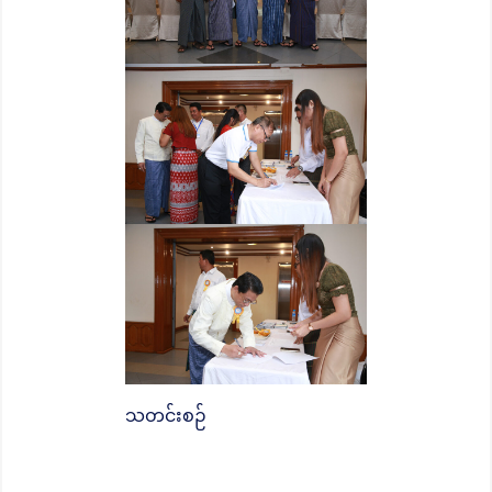
သတင်းစဉ်