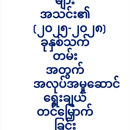
များ
အသင်း၏
(၂၀၂၅-၂၀၂၈)
ခုနှစ်သက်
တမ်း
အတွက်
အလုပ်အမှုဆောင်
ရွေးချယ်
တင်မြှောက်
ခြင်း