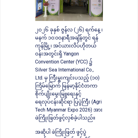
၂၀၂၆ ခုနှစ် ဇွန်လ (၂၆) ရက်နေ့ ၊
မနက် ၁၀:၀၀နာရီအချိန်တွင် ရန်
ကုန်မြို့၊ အင်ယားလိပ်ဟိုတယ်
ဝန်းအတွင်းရှိ Yangon
Convention Center (YCC) ၌
Silver Sea International Co.,
Ltd. မှ ကြီးမှူးကျင်းပသည့် (၁၀)
ကြိမ်မြောက် မြန်မာ့နိုင်ငံတကာ
စိုက်ပျိုးမွေးမြူရေးနှင့်
ရေလုပ်ငန်းဆိုင်ရာ ပြပွဲကြီး (Agri
Tech Myanmar Expo 2026) အား
ဖဲကြိုးဖြတ်ဖွင့်လှစ်ခဲ့ပါသည်။
အဆိုပါ ဖဲကြိုးဖြတ် ဖွင့်ပွဲ