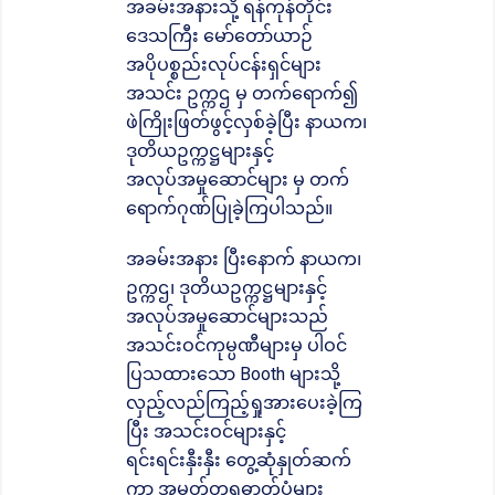
အခမ်းအနားသို့ ရန်ကုန်တိုင်း
ဒေသကြီး မော်တော်ယာဉ်
အပိုပစ္စည်းလုပ်ငန်းရှင်များ
အသင်း ဥက္ကဌ မှ တက်ရောက်၍
ဖဲကြိုးဖြတ်ဖွင့်လှစ်ခဲ့ပြီး နာယက၊
ဒုတိယဥက္ကဋ္ဌများနှင့်
အလုပ်အမှုဆောင်များ မှ တက်
ရောက်ဂုဏ်ပြုခဲ့ကြပါသည်။
အခမ်းအနား ပြီးနောက် နာယက၊
ဥက္ကဌ၊ ဒုတိယဥက္ကဋ္ဌများနှင့်
အလုပ်အမှုဆောင်များသည်
အသင်းဝင်ကုမ္ပဏီများမှ ပါဝင်
ပြသထားသော Booth များသို့
လှည့်လည်ကြည့်ရှုအားပေးခဲ့ကြ
ပြီး အသင်းဝင်များနှင့်
ရင်းရင်းနှီးနှီး တွေ့ဆုံနှုတ်ဆက်
ကာ အမှတ်တရဓာတ်ပုံများ