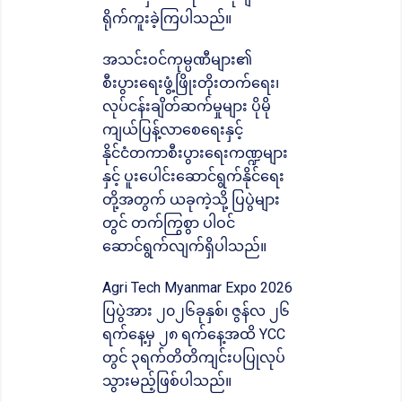
ရိုက်ကူးခဲ့ကြပါသည်။
အသင်းဝင်ကုမ္ပဏီများ၏
စီးပွားရေးဖွံ့ဖြိုးတိုးတက်ရေး၊
လုပ်ငန်းချိတ်ဆက်မှုများ ပိုမို
ကျယ်ပြန့်လာစေရေးနှင့်
နိုင်ငံတကာစီးပွားရေးကဏ္ဍများ
နှင့် ပူးပေါင်းဆောင်ရွက်နိုင်ရေး
တို့အတွက် ယခုကဲ့သို့ ပြပွဲများ
တွင် တက်ကြွစွာ ပါဝင်
ဆောင်ရွက်လျက်ရှိပါသည်။
Agri Tech Myanmar Expo 2026
ပြပွဲအား ၂၀၂၆ခုနှစ်၊ ဇွန်လ ၂၆
ရက်နေ့မှ ၂၈ ရက်နေ့အထိ YCC
တွင် ၃ရက်တိတိကျင်းပပြုလုပ်
သွားမည့်ဖြစ်ပါသည်။