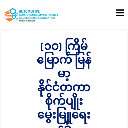
(၁၀) ကြိမ်
မြောက် မြန်
မာ့
နိုင်ငံတကာ
စိုက်ပျိုး
မွေးမြူရေး